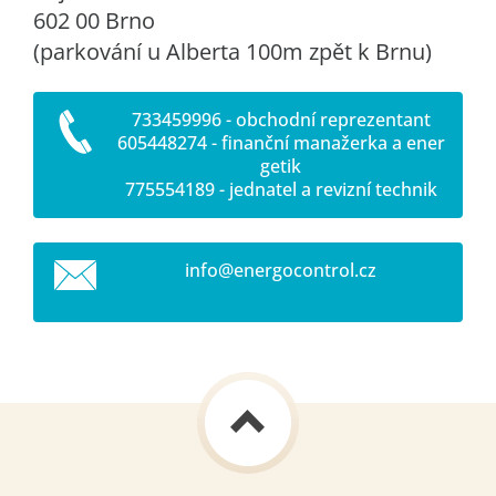
602 00 Brno
(parkování u Alberta 100m zpět k Brnu)
733459996 - obchodní reprezentant
605448274 - finanční manažerka a ener
getik
775554189 - jednatel a revizní technik
info@ene
rgocontr
ol.cz