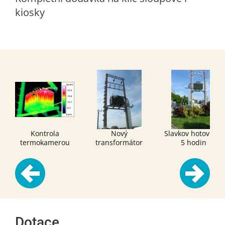
kiosky
Kontrola
Nový
Slavkov hotovo za
termokamerou
transformátor
5 hodin
630KVA
Dotace