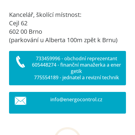
Kancelář, školící místnost:
Cejl 62
602 00 Brno
(parkování u Alberta 100m zpět k Brnu)
733459996 - obchodní reprezentant
605448274 - finanční manažerka a ener
getik
775554189 - jednatel a revizní technik
info@ene
rgocontr
ol.cz