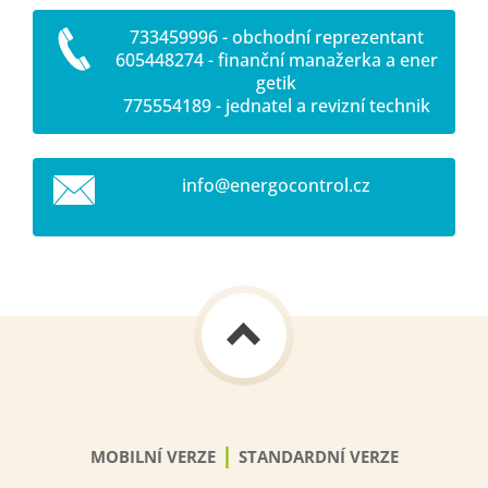
733459996 - obchodní reprezentant
605448274 - finanční manažerka a ener
getik
775554189 - jednatel a revizní technik
info@ene
rgocontr
ol.cz
|
MOBILNÍ VERZE
STANDARDNÍ VERZE