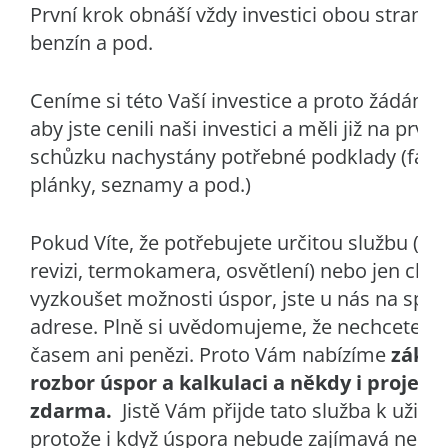
První krok obnáší vždy investici obou stran ča
benzín a pod.
Ceníme si této Vaší investice a proto žádáme 
aby jste cenili naši investici a měli již na první
schůzku nachystány potřebné podklady (fakt
plánky, seznamy a pod.)
Pokud Víte, že potřebujete určitou službu (na
revizi, termokamera, osvětlení) nebo jen chce
vyzkoušet možnosti úspor, jste u nás na spr
adrese. Plně si uvědomujeme, že nechcete pl
časem ani penězi. Proto Vám nabízíme
zákla
rozbor úspor a kalkulaci a někdy i projekt
zdarma.
Jistě Vám přijde tato služba k užitku
protože i když úspora nebude zajímavá nebo