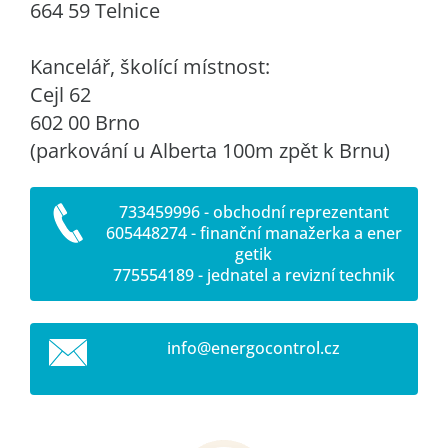
664 59 Telnice
Kancelář, školící místnost:
Cejl 62
602 00 Brno
(parkování u Alberta 100m zpět k Brnu)
733459996 - obchodní reprezentant
605448274 - finanční manažerka a ener
getik
775554189 - jednatel a revizní technik
info@ene
rgocontr
ol.cz