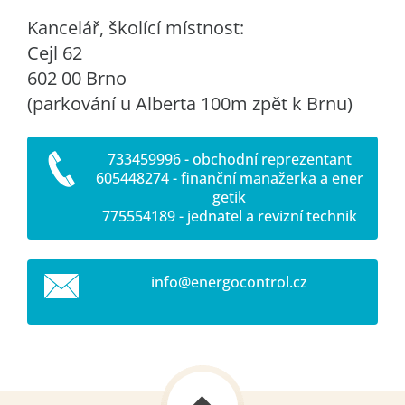
Kancelář, školící místnost:
Cejl 62
602 00 Brno
(parkování u Alberta 100m zpět k Brnu)
733459996 - obchodní reprezentant
605448274 - finanční manažerka a ener
getik
775554189 - jednatel a revizní technik
info@ene
rgocontr
ol.cz