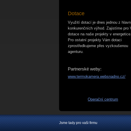
Dotace
Využití dotací je dnes jednou z hlavn
konkurenčních výhod. Zajistíme pro
dotace na naše projekty v energetice
Pro ostatní projekty Vám dotaci
zprostředkujeme přes vyzkoušenou
agenturu.
Partnerské weby:
www.termokamera.websnadno.cz/
Operační centrum
Jsme tady pro vaši firmu