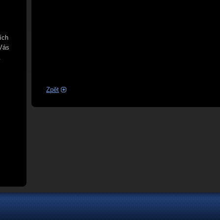
ích
 Vás
.
Zpět