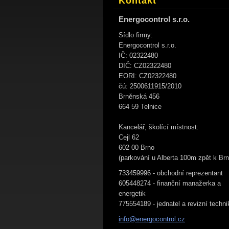
Kontakt
Energocontrol s.r.o.
Sídlo firmy:
Energocontrol s.r.o.
IČ: 02322480
DIČ: CZ02322480
EORI: CZ02322480
čú: 2500611915/2010
Brněnská 456
664 59 Telnice
Kancelář, školící místnost:
Cejl 62
602 00 Brno
(parkování u Alberta 100m zpět k Brn
733459996 - obchodní reprezentant
605448274 - finanční manažerka a
energetik
775554189 - jednatel a revizní techni
info@ene
rgocontr
ol.cz