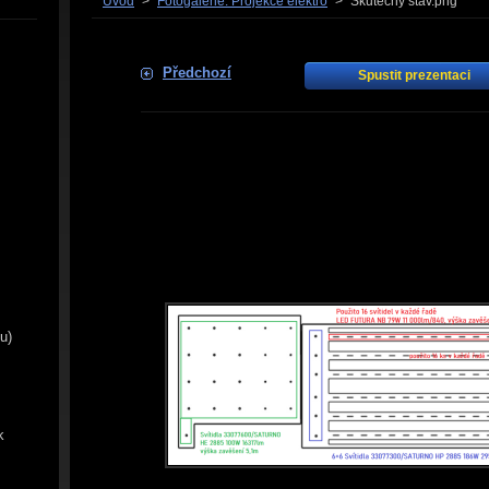
Úvod
>
Fotogalerie: Projekce elektro
>
Skutečný stav.png
Předchozí
Spustit prezentaci
u)
k