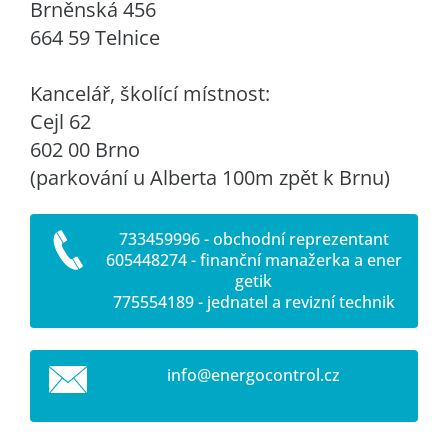
Brněnská 456
664 59 Telnice
Kancelář, školící místnost:
Cejl 62
602 00 Brno
(parkování u Alberta 100m zpět k Brnu)
733459996 - obchodní reprezentant
605448274 - finanční manažerka a ener
getik
775554189 - jednatel a revizní technik
info@ene
rgocontr
ol.cz