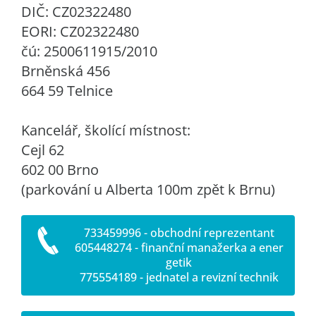
DIČ: CZ02322480
EORI: CZ02322480
čú: 2500611915/2010
Brněnská 456
664 59 Telnice
Kancelář, školící místnost:
Cejl 62
602 00 Brno
(parkování u Alberta 100m zpět k Brnu)
733459996 - obchodní reprezentant
605448274 - finanční manažerka a ener
getik
775554189 - jednatel a revizní technik