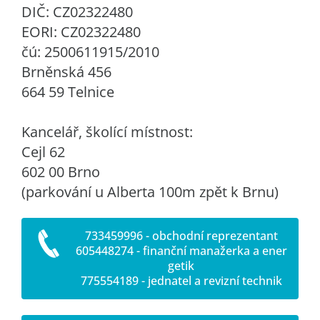
DIČ: CZ02322480
EORI: CZ02322480
čú: 2500611915/2010
Brněnská 456
664 59 Telnice
Kancelář, školící místnost:
Cejl 62
602 00 Brno
(parkování u Alberta 100m zpět k Brnu)
733459996 - obchodní reprezentant
605448274 - finanční manažerka a ener
getik
775554189 - jednatel a revizní technik