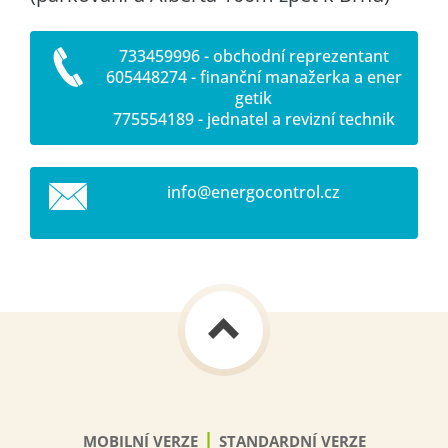
733459996 - obchodní reprezentant
605448274 - finanční manažerka a ener
getik
775554189 - jednatel a revizní technik
info@ene
rgocontr
ol.cz
|
MOBILNÍ VERZE
STANDARDNÍ VERZE