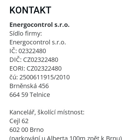
KONTAKT
Energocontrol s.r.o.
Sídlo firmy:
Energocontrol s.r.o.
IČ: 02322480
DIČ: CZ02322480
EORI: CZ02322480
čú: 2500611915/2010
Brněnská 456
664 59 Telnice
Kancelář, školící místnost:
Cejl 62
602 00 Brno
(parkování u Alberta 100m zpět k Brnu)