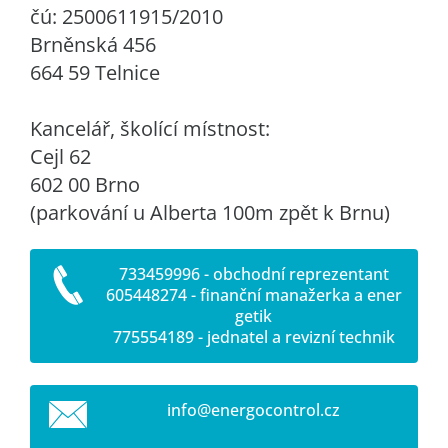
čú: 2500611915/2010
Brněnská 456
664 59 Telnice
Kancelář, školící místnost:
Cejl 62
602 00 Brno
(parkování u Alberta 100m zpět k Brnu)
733459996 - obchodní reprezentant
605448274 - finanční manažerka a ener
getik
775554189 - jednatel a revizní technik
info@ene
rgocontr
ol.cz