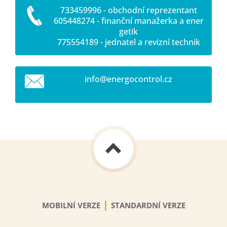
733459996 - obchodní reprezentant
605448274 - finanční manažerka a ener
getik
775554189 - jednatel a revizní technik
info@ene
rgocontr
ol.cz
|
MOBILNÍ VERZE
STANDARDNÍ VERZE