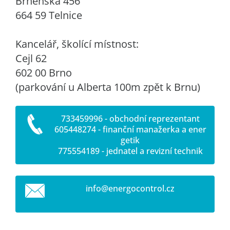
Brněnská 456
664 59 Telnice
Kancelář, školící místnost:
Cejl 62
602 00 Brno
(parkování u Alberta 100m zpět k Brnu)
733459996 - obchodní reprezentant
605448274 - finanční manažerka a ener
getik
775554189 - jednatel a revizní technik
info@ene
rgocontr
ol.cz