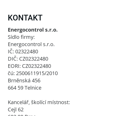
KONTAKT
Energocontrol s.r.o.
Sídlo firmy:
Energocontrol s.r.o.
IČ: 02322480
DIČ: CZ02322480
EORI: CZ02322480
čú: 2500611915/2010
Brněnská 456
664 59 Telnice
Kancelář, školící místnost:
Cejl 62