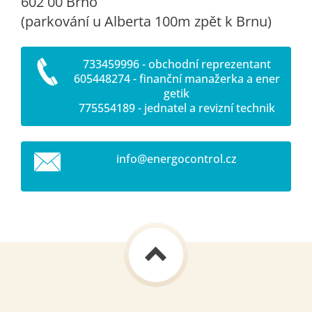
602 00 Brno
(parkování u Alberta 100m zpět k Brnu)
733459996 - obchodní reprezentant
605448274 - finanční manažerka a ener
getik
775554189 - jednatel a revizní technik
info@ene
rgocontr
ol.cz