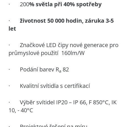
· 200
% světla při 40% spotřeby
·
životnost 50 000 hodin, záruka 3-5
let
· Značkové LED čipy nové generace pro
průmyslové použití 160lm/W
· Podání barev R
82
a
· Kvalitní svítidla s certifikací
· Výběr svítidel IP20 – IP 66, F 850°C, IK
10, - 40°C
·
Projektové řešení na míru