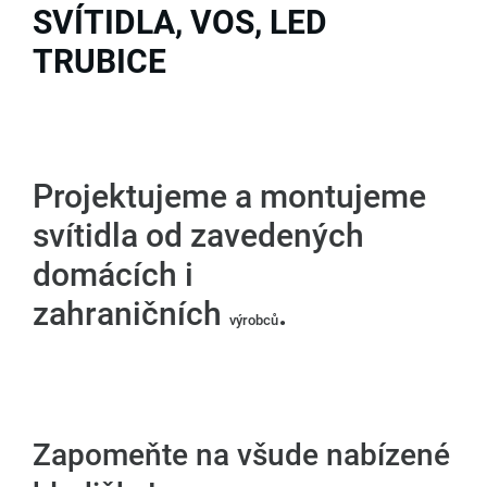
SVÍTIDLA, VOS, LED
TRUBICE
Projektujeme a montujeme
svítidla od zavedených
domácích i
zahraničních
.
výrobců
Zapomeňte na všude nabízené