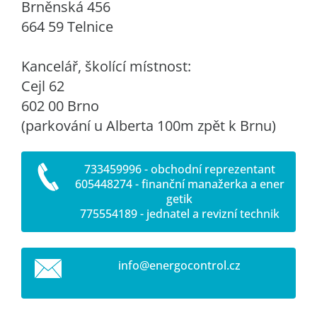
Brněnská 456
664 59 Telnice
Kancelář, školící místnost:
Cejl 62
602 00 Brno
(parkování u Alberta 100m zpět k Brnu)
733459996 - obchodní reprezentant
605448274 - finanční manažerka a ener
getik
775554189 - jednatel a revizní technik
info@ene
rgocontr
ol.cz