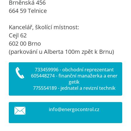
Brněnská 456
664 59 Telnice
Kancelář, školící místnost:
Cejl 62
602 00 Brno
(parkování u Alberta 100m zpět k Brnu)
733459996 - obchodní reprezentant
605448274 - finanční manažerka a ener
getik
775554189 - jednatel a revizní technik
info@ene
rgocontr
ol.cz