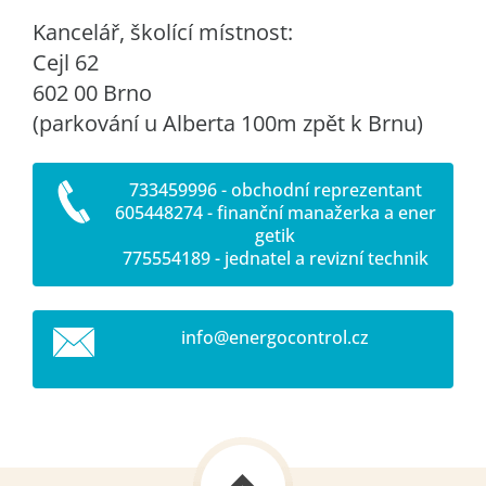
Kancelář, školící místnost:
Cejl 62
602 00 Brno
(parkování u Alberta 100m zpět k Brnu)
733459996 - obchodní reprezentant
605448274 - finanční manažerka a ener
getik
775554189 - jednatel a revizní technik
info@ene
rgocontr
ol.cz