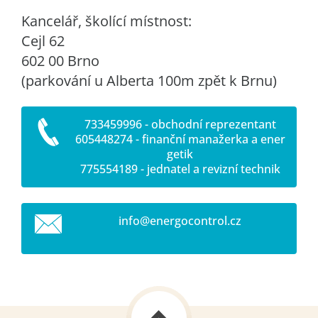
Kancelář, školící místnost:
Cejl 62
602 00 Brno
(parkování u Alberta 100m zpět k Brnu)
733459996 - obchodní reprezentant
605448274 - finanční manažerka a ener
getik
775554189 - jednatel a revizní technik
info@ene
rgocontr
ol.cz