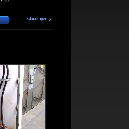
15.jpg
Následující