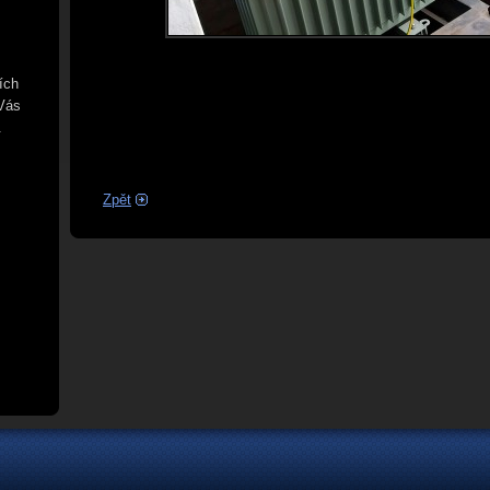
ích
 Vás
.
Zpět