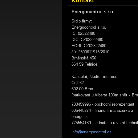
Kontakt
Energocontrol s.r.o.
Sídlo firmy:
Energocontrol s.r.o.
IČ: 02322480
DIČ: CZ02322480
EORI: CZ02322480
čú: 2500611915/2010
Brněnská 456
664 59 Telnice
Kancelář, školící místnost:
Cejl 62
602 00 Brno
(parkování u Alberta 100m zpět k Brn
733459996 - obchodní reprezentant
605448274 - finanční manažerka a
energetik
775554189 - jednatel a revizní techni
info@ene
rgocontr
ol.cz