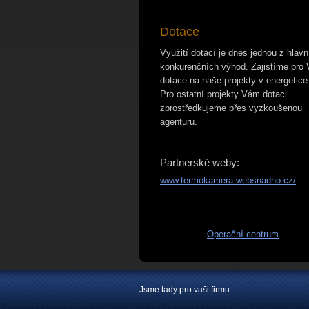
Dotace
Využití dotací je dnes jednou z hlavn
konkurenčních výhod. Zajistíme pro
dotace na naše projekty v energetice
Pro ostatní projekty Vám dotaci
zprostředkujeme přes vyzkoušenou
agenturu.
Partnerské weby:
www.termokamera.websnadno.cz/
Operační centrum
Jsme tady pro vaši firmu