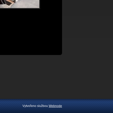
Vytvořeno službou
Webnode