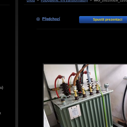
Úvod
>
Fotogalerie: VN transformátory
>
IMG_20220328_1103
Předchozí
Spustit prezentaci
u)
k