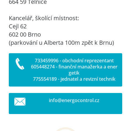
664 59 Telnice
Kancelář, školící místnost:
Cejl 62
602 00 Brno
(parkování u Alberta 100m zpět k Brnu)
733459996 - obchodní reprezentant
605448274 - finanční manažerka a ener
getik
775554189 - jednatel a revizní technik
info@ene
rgocontr
ol.cz