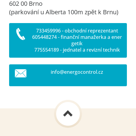
602 00 Brno
(parkování u Alberta 100m zpět k Brnu)
733459996 - obchodní reprezentant
605448274 - finanční manažerka a ener
getik
775554189 - jednatel a revizní technik
info@ene
rgocontr
ol.cz