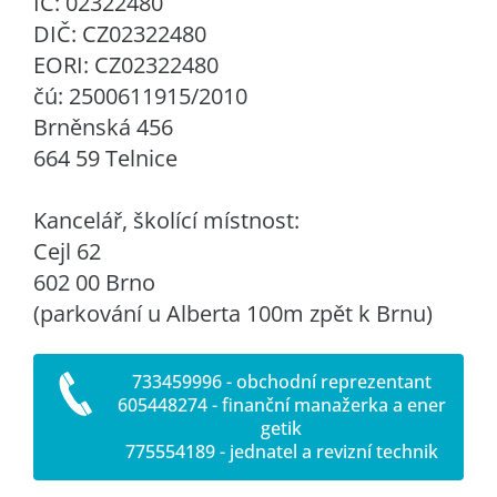
IČ: 02322480
DIČ: CZ02322480
EORI: CZ02322480
čú: 2500611915/2010
Brněnská 456
664 59 Telnice
Kancelář, školící místnost:
Cejl 62
602 00 Brno
(parkování u Alberta 100m zpět k Brnu)
733459996 - obchodní reprezentant
605448274 - finanční manažerka a ener
getik
775554189 - jednatel a revizní technik